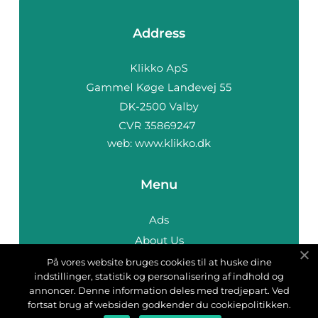
Address
web:
www.klikko.dk
Menu
Ads
About Us
Cookies
På vores website bruges cookies til at huske dine
indstillinger, statistik og personalisering af indhold og
Contact
annoncer. Denne information deles med tredjepart. Ved
Sitemap
fortsat brug af websiden godkender du cookiepolitikken.