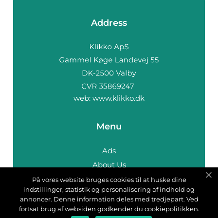
Address
web:
www.klikko.dk
Menu
Ads
About Us
Cookies
På vores website bruges cookies til at huske dine
indstillinger, statistik og personalisering af indhold og
Contact
annoncer. Denne information deles med tredjepart. Ved
Sitemap
fortsat brug af websiden godkender du cookiepolitikken.