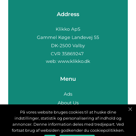
Address
web:
www.klikko.dk
Menu
Ads
About Us
Cookies
På vores website bruges cookies til at huske dine
indstillinger, statistik og personalisering af indhold og
Contact
annoncer. Denne information deles med tredjepart. Ved
Sitemap
fortsat brug af websiden godkender du cookiepolitikken.