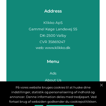
Address
web:
www.klikko.dk
Menu
Ads
About Us
Cookies
På vores website bruges cookies til at huske dine
indstillinger, statistik og personalisering af indhold og
Contact
annoncer. Denne information deles med tredjepart. Ved
Sitemap
fortsat brug af websiden godkender du cookiepolitikken.