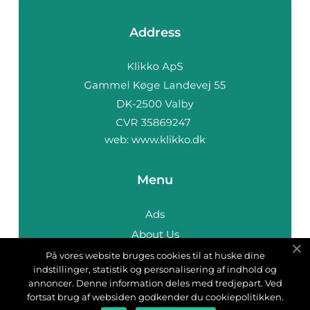
Address
web:
www.klikko.dk
Menu
Ads
About Us
Cookies
På vores website bruges cookies til at huske dine
indstillinger, statistik og personalisering af indhold og
Contact
annoncer. Denne information deles med tredjepart. Ved
Sitemap
fortsat brug af websiden godkender du cookiepolitikken.